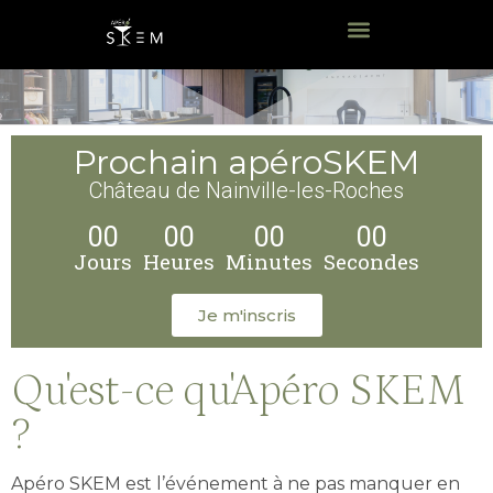
Prochain apéroSKEM
Château de Nainville-les-Roches
00
00
00
00
Jours
Heures
Minutes
Secondes
Je m'inscris
Qu'est-ce qu'Apéro SKEM
?
Apéro SKEM est l’événement à ne pas manquer en