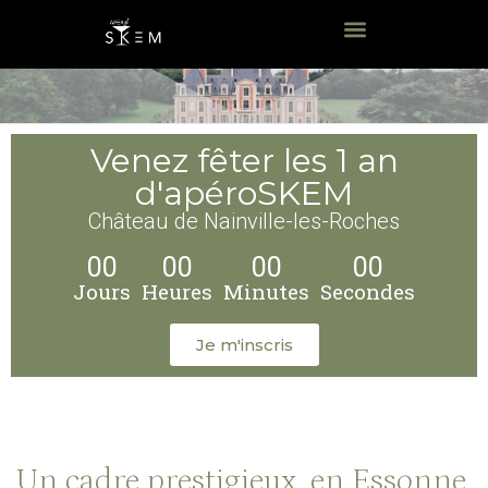
Venez fêter les 1 an
d'apéroSKEM
Château de Nainville-les-Roches
00
00
00
00
Jours
Heures
Minutes
Secondes
Je m'inscris
Un cadre prestigieux, en Essonne,